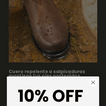
Cuero repelente a salpicaduras
mantiene tus pies protegidos
AquaGuard LeatherTech®
es nuestra innovación en
10% OFF
protección: una capa hidrofóbica sobre cuero natural que repele
la humedad y prolonga su vida útil.
Nuestros cueros provienen de curtiembres chilenas certificadas
por
Leather Working Group (LWG)
que promueve prácticas