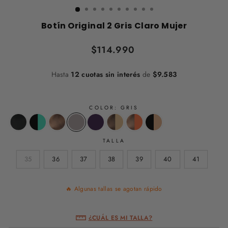
Botín Original 2 Gris Claro Mujer
Precio
$114.990
habitual
Hasta
12 cuotas sin interés
de
$9.583
COLOR:
GRIS
TALLA
35
36
37
38
39
40
41
🔥 Algunas tallas se agotan rápido
¿CUÁL ES MI TALLA?