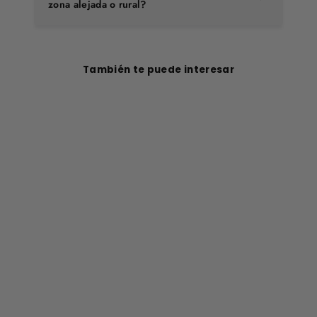
zona alejada o rural?
También te puede interesar
Botín Original 2
Gris Claro Mujer
$114.990