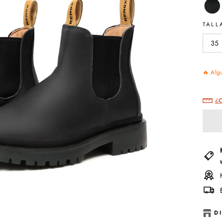
TALL
35
🔥 Algu
¿C
D