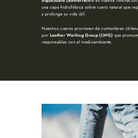
AquaGuard LeatherTech®
es nuestra innovación
una capa hidrofóbica sobre cuero natural que re
y prolonga su vida útil.
Nuestros cueros provienen de curtiembres chilena
por
Leather Working Group (LWG)
que promuev
responsables con el medioambiente.