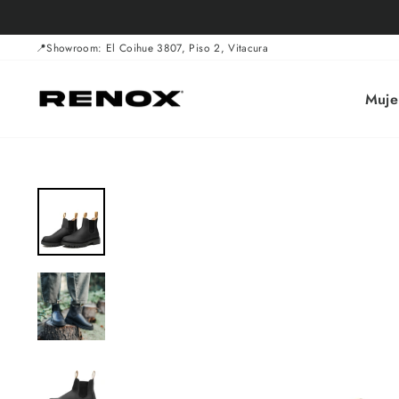
Ir
directamente
al
📍Showroom: El Coihue 3807, Piso 2, Vitacura
contenido
Muje