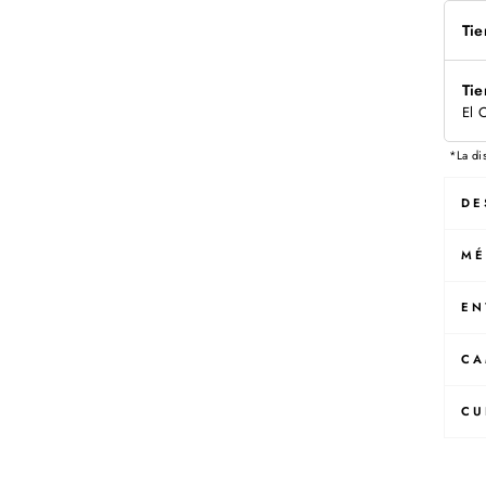
Tie
Tie
El 
*La di
DE
MÉ
EN
CA
CU