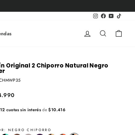
24HRS SANTIAGO, 2-5 DÍAS REGIONES
SOBRE $75.000
Instagram
Facebook
YouTube
TikTok
Ingresar
Buscar
Carri
endas
ín Original 2 Chiporro Natural Negro
er
CHMWP35
o
4.990
al
12 cuotas sin interés
de
$10.416
OR:
NEGRO CHIPORRO