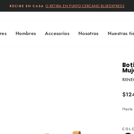
🚚 ENVÍO GRATIS 
diapositivas
pausa
res
Hombres
Accesorios
Nosotros
Nuestras ti
Bot
Muj
RXNE
Preci
$12
habitu
Hasta
COL