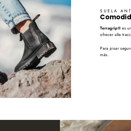
SUELA ANT
Comodida
Terragrip®
es un
ofrecer alta trac
Para pisar segur
más.