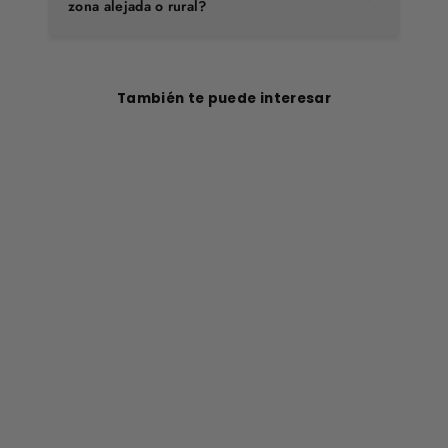
zona alejada o rural?
También te puede interesar
Botín Original 2
Gris Claro Mujer
$114.990