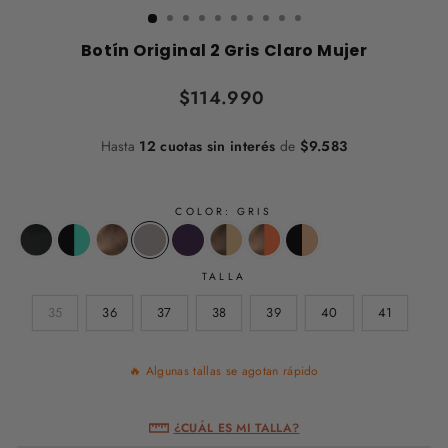
Botín Original 2 Gris Claro Mujer
Precio
$114.990
habitual
Hasta
12 cuotas sin interés
de
$9.583
COLOR:
GRIS
TALLA
35
36
37
38
39
40
41
🔥 Algunas tallas se agotan rápido
¿CUÁL ES MI TALLA?