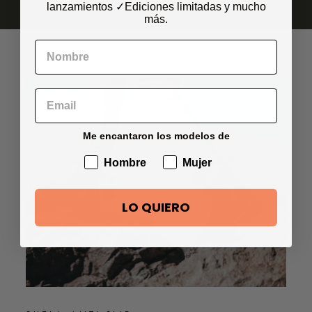
lanzamientos
✓Ediciones limitadas
y mucho
responsables con el medioambiente.
más.
Me encantaron los modelos de
Hombre
Mujer
LO QUIERO