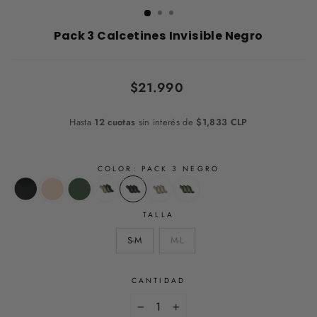
Pack 3 Calcetines Invisible Negro
Precio
$21.990
habitual
Hasta
12 cuotas
sin interés de
$1,833 CLP
COLOR:
PACK 3 NEGRO
TALLA
S-M
M-L
CANTIDAD
−
+