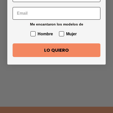
Te podría interesar
Me encantaron los modelos de
Hombre
Mujer
LO QUIERO
Pack 3
Calcetines
Invisible Negro
$21.990