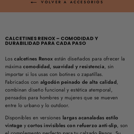
VOLVER A ACCESORIOS
CALCETINES RENOX – COMODIDAD Y
DURABILIDAD PARA CADA PASO
Los
calcetines Renox
están diseñados para ofrecer la
máxima
comodidad, suavidad y resistencia
, sin
importar si los usas con botines o zapatillas.
Fabricados con
algodón peinado de alta calidad
,
combinan diseño funcional y estética atemporal,
pensados para hombres y mujeres que se mueven
entre lo urbano y lo outdoor.
Disponibles en versiones
largas acanaladas estilo
vintage
y
cortos invisibles con refuerzo anti-slip
, son
el complemento perfecto para tu calzado Renox. Su