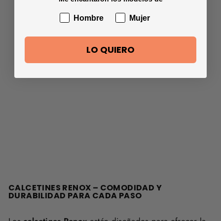
Te podría interesar
Hombre
Mujer
LO QUIERO
Pack 3
Calcetines
Invisible Negro
$21.990
CALCETINES RENOX – COMODIDAD Y
DURABILIDAD PARA CADA PASO
Los
calcetines Renox
están diseñados para ofrecer la