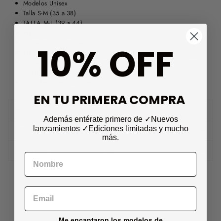
Modelos Unisex
Talla S-M (35 a 38)
TALLA M-L (39 a 44)
Material:
75%algodón / 23%poliester / 2% spandex
Goma anti-slip en tobillo
10% OFF
Planta reforzada y acolchada
Algodón peinado que ofrece suavidad y comodidad de primera
calidad.
Logo Renox en sublimación
EN TU PRIMERA COMPRA
MÉTODOS DE PAGO
Además entérate primero de ✓Nuevos
lanzamientos
✓Ediciones limitadas
y mucho
ENVÍO
más.
CAMBIOS Y DEVOLUCIONES
Me encantaron los modelos de