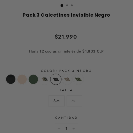
Pack 3 Calcetines Invisible Negro
Precio
$21.990
habitual
Hasta
12 cuotas
sin interés de
$1,833 CLP
COLOR:
PACK 3 NEGRO
TALLA
S-M
M-L
CANTIDAD
−
+