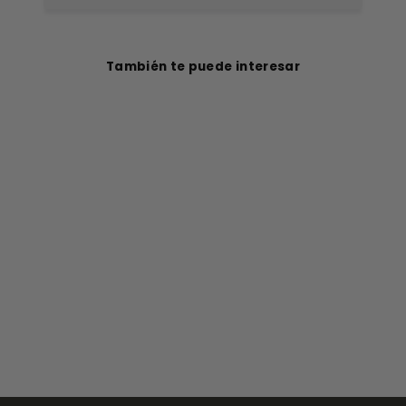
También te puede interesar
Botín Explorer 2
Negro Rústico
Mujer
$114.990