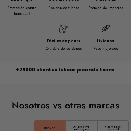
Hidrófugo
Antideslizante
una nube
Protección contra
Pisa con confianza
Protege de impactos
humedad
Fáciles de poner
Livianos
Olvídate de cordones
Peso mejorado
+25000 clientes felices pisando tierra
Nosotros vs otras marcas
Alternativa
Alternativa
RENOX®
extranjera
nacional