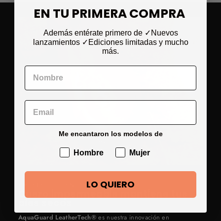
EN TU PRIMERA COMPRA
Además entérate primero de ✓Nuevos
lanzamientos
✓Ediciones limitadas
y mucho
más.
Me encantaron los modelos de
Hombre
Mujer
LO QUIERO
PROTECCIÓN Y DURABILIDAD
Cuero impermeable mantiene tus
pies secos
AquaGuard LeatherTech®
es nuestra innovación en