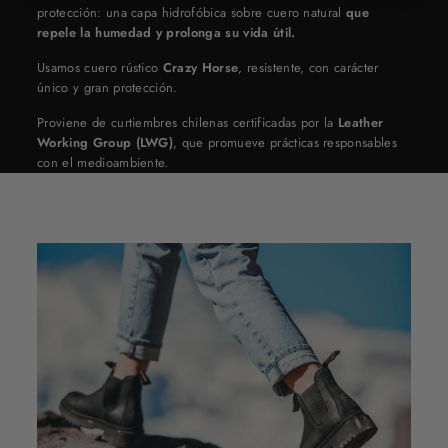
protección: una capa hidrofóbica sobre cuero natural
que
repele la humedad y prolonga su vida útil.
Usamos cuero rústico
Crazy Horse
, resistente, con carácter
único y gran protección.
Proviene de curtiembres chilenas certificadas por la
Leather
Working Group (LWG)
, que promueve prácticas responsables
con el medioambiente.