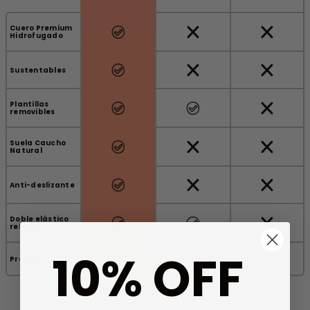
Cuero Premium
Hidrofugado
Sustentables
Plantillas
removibles
Suela Caucho
Natural
Anti-deslizante
Doble elástico
reforzado
10% OFF
$$$+
$
Precio
$$