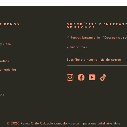
E RENOX
SUSCRÍBETE Y ENTÉRAT
DE PROMOS
✓Nuevos lanzamiento ✓Descuentos sec
 y Gana
y mucho más.
SUSCRÍBETE
SUSCRIBIR
A
sotros
NUESTRA
LISTA
Comentarios
DE
Instagram
Facebook
YouTube
TikTok
CORREO
nda
© 2026 Renox Chile Calzado cómodo y versátil para una vidal aire libre