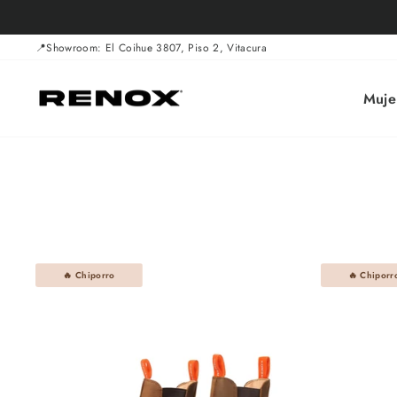
Ir
directamente
al
📍Showroom: El Coihue 3807, Piso 2, Vitacura
contenido
Muje
🔥 Chiporro
🔥 Chiporr