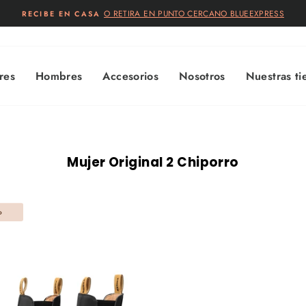
O RETIRA EN PUNTO CERCANO BLUEEXPRESS
RECIBE EN CASA
diapositivas
pausa
res
Hombres
Accesorios
Nosotros
Nuestras ti
Mujer Original 2 Chiporro
o