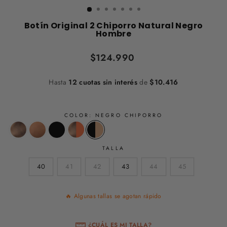
Botín Original 2 Chiporro Natural Negro
Hombre
Precio
$124.990
habitual
Hasta
12 cuotas sin interés
de
$10.416
COLOR:
NEGRO CHIPORRO
TALLA
40
41
42
43
44
45
🔥 Algunas tallas se agotan rápido
¿CUÁL ES MI TALLA?