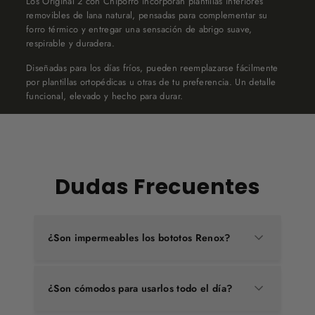
Los Original 2 con Chiporro incorporan plantillas interiores
removibles de lana natural, pensadas para complementar su
forro térmico y entregar una sensación de abrigo suave,
respirable y duradera.
Diseñadas para los días fríos, pueden reemplazarse fácilmente
por plantillas ortopédicas u otras de tu preferencia. Un detalle
funcional, elevado y hecho para durar.
Dudas Frecuentes
¿Son impermeables los bototos Renox?
¿Son cómodos para usarlos todo el día?