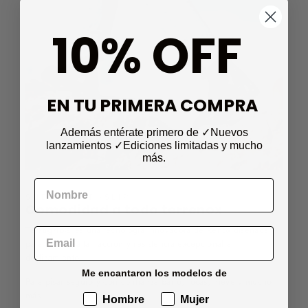
10% OFF
EN TU PRIMERA COMPRA
Además entérate primero de ✓Nuevos
lanzamientos
✓Ediciones limitadas
y mucho
más.
SUELA ANTI-SLIP
Comodidad a todo terrenox
Terragrip®
es una tecnología innovadora de Renox diseñada
para ofrecer alta tracción y resistencia excepcional al
deslizamiento.
Me encantaron los modelos de
Para pisar seguro y con confianza barro, rocas, nieve y mucho
más.
Hombre
Mujer