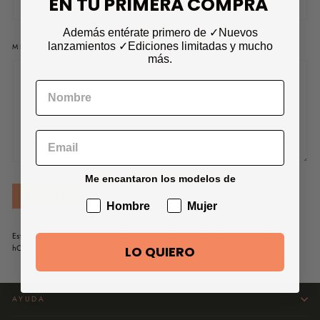
EN TU PRIMERA COMPRA
Además entérate primero de ✓Nuevos
lanzamientos
✓Ediciones limitadas
y mucho
MENSAJE
más.
Me encantaron los modelos de
ENVIAR
ENVIAR
Hombre
Mujer
Este sitio está protegido por hCaptcha y se aplican
la Política de privacidad de
hCaptcha
y los
Términos del servicio.
LO QUIERO
AYUDA