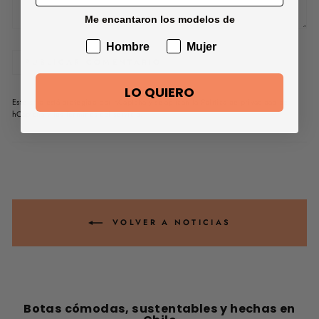
Me encantaron los modelos de
Hombre
Mujer
PUBLICAR COMENTARIO
LO QUIERO
Este sitio está protegido por hCaptcha y se aplican
la Política de privacidad de
hCaptcha
y los
Términos del servicio.
VOLVER A NOTICIAS
Botas cómodas, sustentables y hechas en