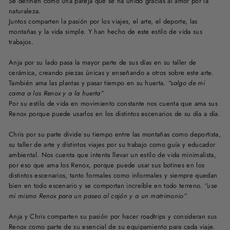
Se definen como una pareja que se ha unido gracias al amor por la
naturaleza.
Juntos comparten la pasión por los viajes, el arte, el deporte, las
montañas y la vida simple. Y han hecho de este estilo de vida sus
trabajos.
Anja por su lado pasa la mayor parte de sus días en su taller de
cerámica, creando piezas únicas y enseñando a otros sobre este arte.
También ama las plantas y pasar tiempo en su huerta.
“salgo de mi
cama a los Renox y a la huerta”
Por su estilo de vida en movimiento constante nos cuenta que ama sus
Renox porque puede usarlos en los distintos escenarios de su día a día.
Chris por su parte divide su tiempo entre las montañas como deportista,
su taller de arte y distintos viajes por su trabajo como guía y educador
ambiental. Nos cuenta que intenta llevar un estilo de vida minimalista,
por eso que ama los Renox, porque puede usar sus botines en los
distintos escenarios, tanto formales como informales y siempre quedan
bien en todo escenario y se comportan increíble en todo terreno.
“use
mi mismo Renox para un paseo al cajón y a un matrimonio”
Anja y Chris comparten su pasión por hacer roadtrips y consideran sus
Renox como parte de su esencial de su equipamiento para cada viaje.