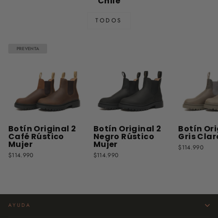
Chile
TODOS
PREVENTA
Botín Original 2
Botín Original 2
Botín Ori
Café Rústico
Negro Rústico
Gris Clar
Mujer
Mujer
$114.990
$114.990
$114.990
AYUDA