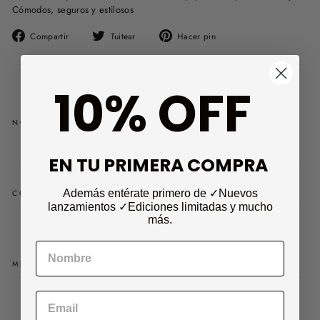
Cómodos, seguros y estilosos
Compartir
Tuitear
Pinear
Compartir
Tuitear
Hacer pin
en
en
en
Facebook
Twitter
Pinterest
10% OFF
Dejar un comentario
NOMBRE
EN TU PRIMERA COMPRA
Además entérate primero de ✓Nuevos
CORREO ELECTRÓNICO
lanzamientos
✓Ediciones limitadas
y mucho
más.
MENSAJE